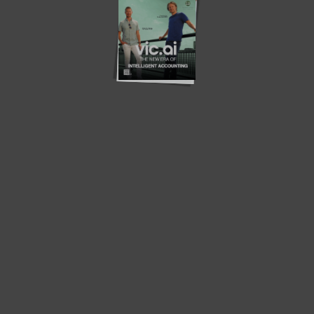
S
Sm
A
b
Sa
A
s
by
Sa